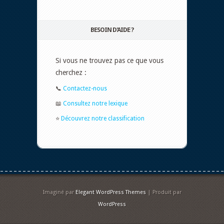
BESOIN D'AIDE ?
Si vous ne trouvez pas ce que vous
cherchez :
📞
Contactez-nous
📖
Consultez notre lexique
⭐
Découvrez notre classification
Imaginé par
Elegant WordPress Themes
| Produit par
WordPress